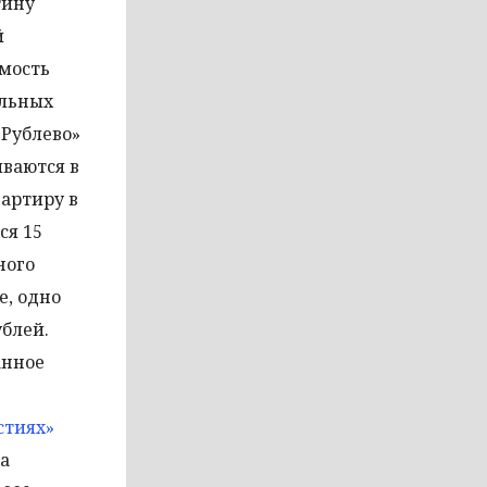
тину
й
имость
ельных
 Рублево»
иваются в
вартиру в
ся 15
ного
е, одно
ублей.
анное
стиях»
на