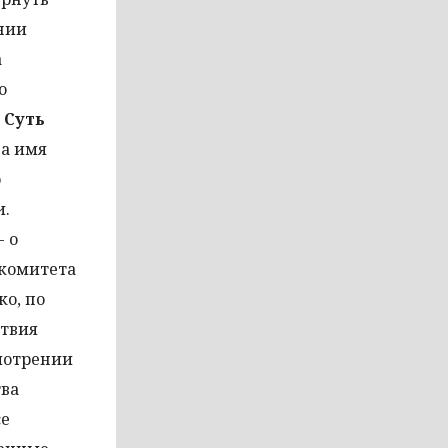
нии
а
о
.
Суть
на имя
о
и.
- о
 комитета
о, по
ствия
смотрении
тва
се