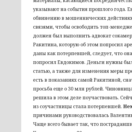
материалы, касающиеся посредничеств
указывают на события прошлого года. Е
обвинению в мошеннических действиях,
связями, чтобы освободить топ-менедж
должен был выполнить адвокат сокамерн
Ракитина, которую об этом попросил а
даны как потерпевшей, следует, что она
попросил Евдокимов. Деньги нужны был
статью, а также для изменения меры пр
есть в показаниях самой Ракитиной, сна
просьба еще о 30 млн рублей. Чиновница,
решила в этом деле поучаствовать. Сей
из соучастницы стала потерпевшей.
Не
причинами руководствовалась Валентин
Чаще всего бывает так, что пострадавши