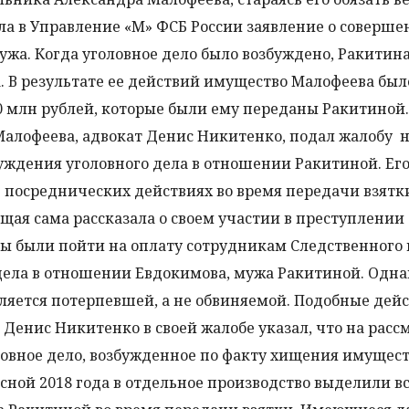
ла в Управление «М» ФСБ России заявление о соверше
жа. Когда уголовное дело было возбуждено, Ракитин
. В результате ее действий имущество Малофеева был
80 млн рублей, которые были ему переданы Ракитиной
алофеева, адвокат Денис Никитенко, подал жалобу 
уждения уголовного дела в отношении Ракитиной. Ег
 посреднических действиях во время передачи взятк
щая сама рассказала о своем участии в преступлении 
ны были пойти на оплату сотрудникам Следственного
дела в отношении Евдокимова, мужа Ракитиной. Однак
ляется потерпевшей, а не обвиняемой. Подобные дей
 Денис Никитенко в своей жалобе указал, что на рас
ловное дело, возбужденное по факту хищения имущес
сной 2018 года в отдельное производство выделили в