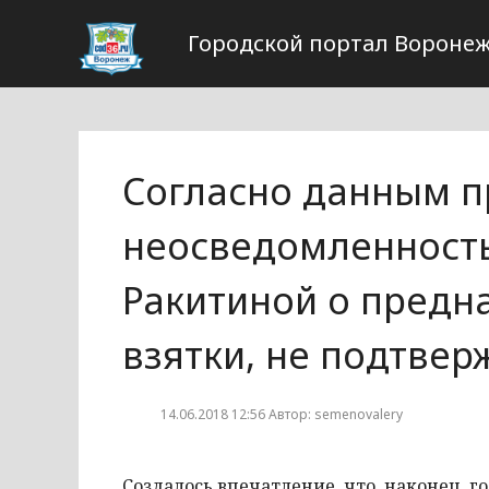
Городской портал Вороне
Согласно данным п
неосведомленность
Ракитиной о предн
взятки, не подтвер
14.06.2018 12:56 Автор: semenovalery
Создалось впечатление, что, наконец, г