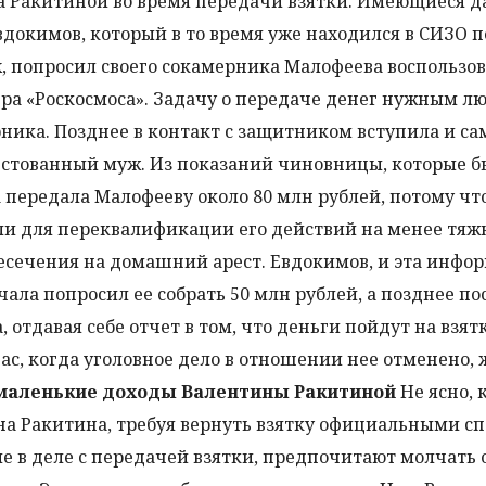
а Ракитиной во время передачи взятки. Имеющиеся 
вдокимов, который в то время уже находился в СИЗО п
 попросил своего сокамерника Малофеева воспользов
ера «Роскосмоса». Задачу о передаче денег нужным л
ика. Позднее в контакт с защитником вступила и са
рестованный муж. Из показаний чиновницы, которые 
 передала Малофееву около 80 млн рублей, потому чт
и для переквалификации его действий на менее тяж
есечения на домашний арест. Евдокимов, и эта инфо
чала попросил ее собрать 50 млн рублей, а позднее п
 отдавая себе отчет в том, что деньги пойдут на взятк
час, когда уголовное дело в отношении нее отменено
маленькие доходы Валентины Ракитиной
Не ясно,
а Ракитина, требуя вернуть взятку официальными сп
е в деле с передачей взятки, предпочитают молчать о