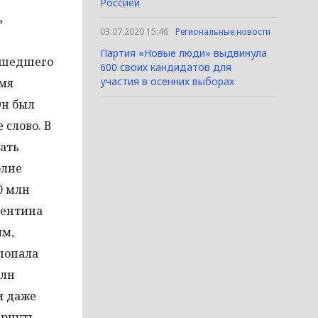
Россией
ь
03.07.2020 15:46
Региональные новости
Партия «Новые люди» выдвинула
зошедшего
600 своих кандидатов для
участия в осенних выборах
емя
Он был
 слово. В
кать
олне
0 млн
лентина
ым,
 попала
млн
и даже
ернуть