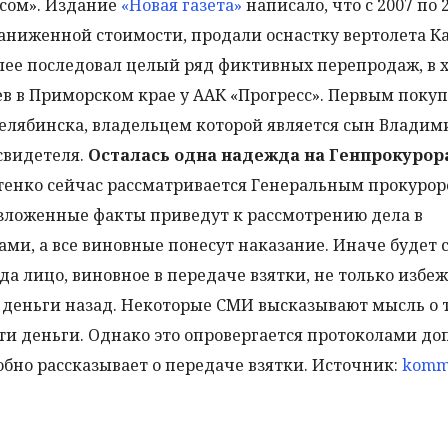
осом». Издание
«Новая газета»
написало, что с 2007 по 
ниженной стоимости, продали оснастку вертолета Ка-
лее последовал целый ряд фиктивных перепродаж, в 
ьев в Приморском крае у ААК «Прогресс». Первым поку
Челябинска, владельцем которой является сын Владим
свидетеля.
Осталась одна надежда на Генпрокурор
енко сейчас рассматривается Генеральным прокуро
изложенные факты приведут к рассмотрению дела в
ми, а все виновные понесут наказание. Иначе будет 
да лицо, виновное в передаче взятки, не только избе
и деньги назад. Некоторые СМИ высказывают мысль о т
ти деньги. Однако это опровергается протоколами до
обно рассказывает о передаче взятки. Источник:
komm