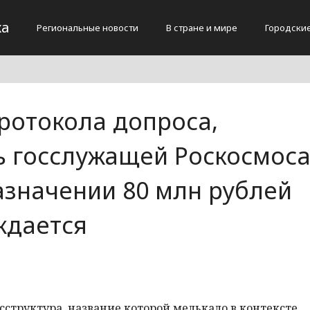
жа
Региональные новости
В стране и мире
Городски
ротокола допроса,
 госслужащей Роскосмос
азначении 80 млн рублей
ждается
осструктура, название которой мелькало в контексте