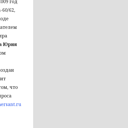
2009 год
60/62,
ходе
пателем
ира
а Юрия
ром
создан
жит
ом, что
проса
ersant.ru