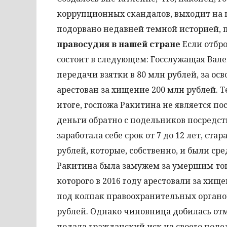
коррупционных скандалов, выходит на п
подорвано недавней темной историей, 
правосудия в нашей стране
Если отбро
состоит в следующем: Госслужащая Вале
передачи взятки в 80 млн рублей, за о
арестован за хищение 200 млн рублей. Т
итоге, госпожа Ракитина не является по
деньги обратно с подельников посредств
заработала себе срок от 7 до 12 лет, ст
рублей, которые, собственно, и были ср
Ракитина была замужем за умершим то
которого в 2016 году арестовали за хи
под колпак правоохранительных органов
рублей. Однако чиновница добилась отм
подала гражданский иск на своего поде