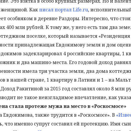
ие. Это взятка в особо крупных размерах. Но и Вален
 женщиной. Как
писал портал Life.ru
, исполнительны
ет особняком в деревне Раздоры. Интересно, что сто
х 400 млн рублей. К тому же, у него есть там два зем
оттеджном поселке, который называется «Резиденция
ожности принадлежащая Евдокимову земля и дом оцен
вдокимов задекларировал 4 российские квартиры, 1 к
орожник и два машино-места. Его годовой доход равнял
твенности имела три участка земли, два дома коттедж
в в нашей стране, 1 квартиру в Латвии и 1 – на Мальт
Доход Ракитиной за 2015 год составлял около 8 млн р
одит не такое неизгладимое впечатление, как указ
на стала протеже мужа на место в «Роскосмосе»
 Евдокимова, также трудится в «Роскосмосе». В
«Изве
ь, что именно супруг составил ей протекцию. Имя сы