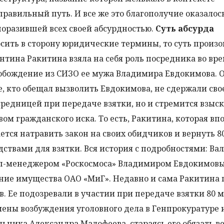
равильный путь. И все же это благополучие оказалос
поразившей всех своей абсурдностью.
Суть абсурда
сить в сторону юридические термины, то суть прои
нтина Ракитина взяла на себя роль посредника во вр
свобождение из СИЗО ее мужа Владимира Евдокимова. 
е, кто обещал вызволить Евдокимова, не сдержали свое
средницей при передаче взятки, но и стремится взыс
ом гражданского иска. То есть, Ракитина, которая вп
арается натравить закон на своих обидчиков и вернуть 8
едствами для взятки. Вся история с подробностями: Ва
п-менеджером «Роскосмоса» Владимиром Евдокимов
щение имущества ОАО «МиГ». Недавно и сама Ракитина
. Ее подозревали в участии при передаче взятки 80 
ены возбуждения уголовного дела в Генпрокуратуре 
льника Александра Малофеева, стараясь его обязать в