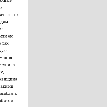
данные
о
аться его
юдям
ма
были ею
о так
кую
рмация
оступила
у,
, женщина
 какими
особами.
б этом.