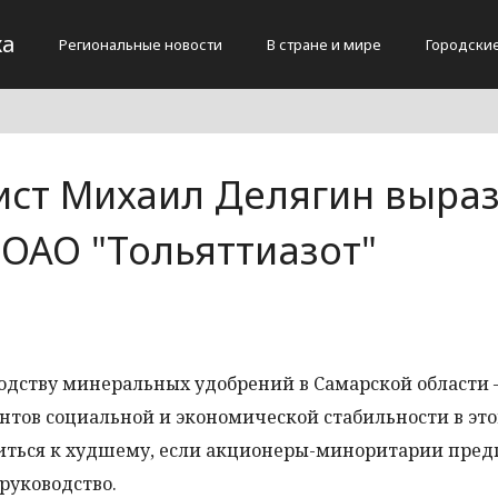
жа
Региональные новости
В стране и мире
Городски
ист Михаил Делягин выра
 ОАО "Тольяттиазот"
дству минеральных удобрений в Самарской области 
рантов социальной и экономической стабильности в эт
ниться к худшему, если акционеры-миноритарии пре
руководство.