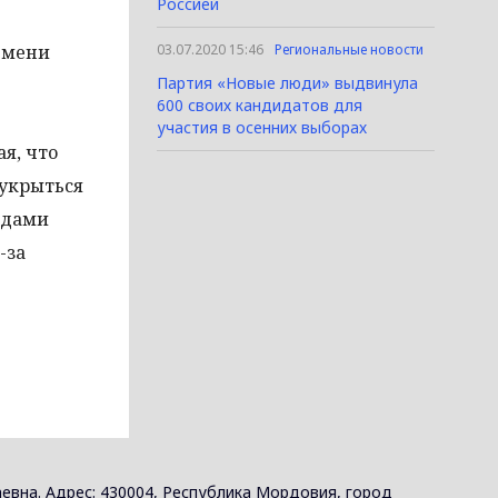
Россией
ремени
03.07.2020 15:46
Региональные новости
Партия «Новые люди» выдвинула
600 своих кандидатов для
участия в осенних выборах
я, что
укрыться
ндами
-за
евна. Адрес: 430004, Республика Мордовия, город