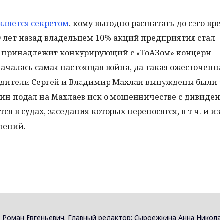
вляется секретом
, кому выгодно расшатать до сего в
0 лет назад владельцем 10% акций предприятия стал
 принадлежит конкурирующий с «ТоАЗом» концерн
началась самая настоящая война, да такая ожесточенна
одители Сергей и Владимир Махлаи вынуждены были 
епин подал на Махлаев иск о мошенничестве с дивиде
я в судах, заседания которых переносятся, в т.ч. и из
шений.
 Роман Евгеньевич. Главный редактор: Сыроежкина Анна Никола