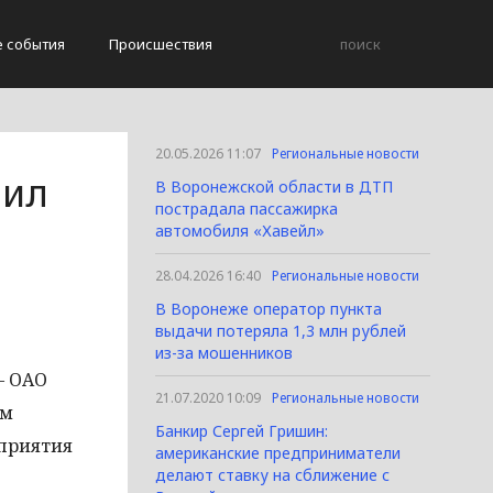
е события
Происшествия
20.05.2026 11:07
Региональные новости
зил
В Воронежской области в ДТП
пострадала пассажирка
автомобиля «Хавейл»
28.04.2026 16:40
Региональные новости
В Воронеже оператор пункта
выдачи потеряла 1,3 млн рублей
из-за мошенников
– ОАО
21.07.2020 10:09
Региональные новости
ом
Банкир Сергей Гришин:
дприятия
американские предприниматели
делают ставку на сближение с