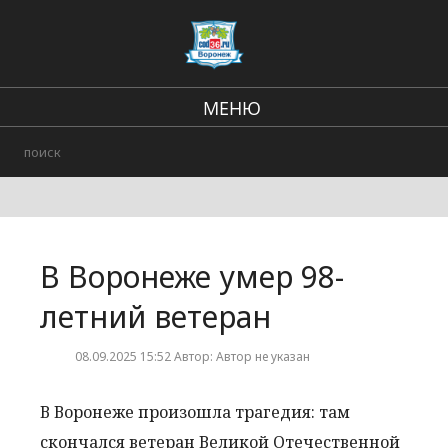
МЕНЮ
Региональные новости
В стране и мире
Городские события
В Воронеже умер 98-
Происшествия
летний ветеран
08.09.2025 15:52 Автор: Автор не указан
В Воронеже произошла трагедия: там
скончался ветеран Великой Отечественной