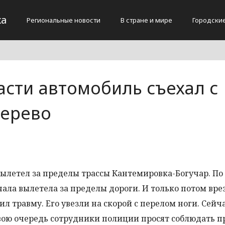
жа
Региональные новости
В стране и мире
Городски
асти автомобиль съехал с
дерево
ылетел за пределы трассы Кантемировка-Богучар. По
ла вылетела за пределы дороги. И только потом врез
л травму. Его увезли на скорой с перелом ноги. Сейч
 свою очередь сотрудники полиции просят соблюдать п