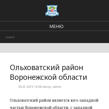
МЕНЮ
Региональные новости
В стране и мире
Городские события
Ольховатский район
Происшествия
Воронежской области
30.01.2015 16:38 Автор: admin
Ольховатский район является юго-западной
частью Воронежской области, с западной