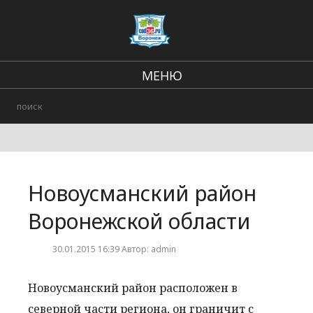
МЕНЮ
Региональные новости
В стране и мире
Городские события
Новоусманский район
Происшествия
Воронежской области
30.01.2015 16:39 Автор: admin
Новоусманский район расположен в
северной части региона, он граничит с