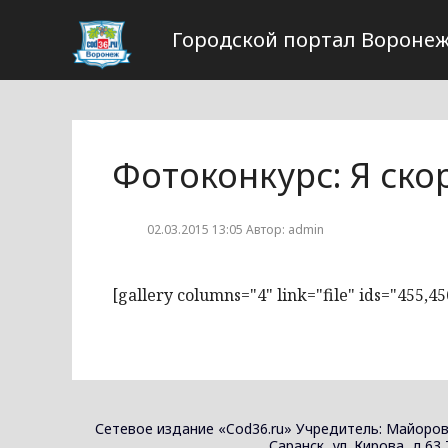
Городской портал Вороне
Фотоконкурс: Я ско
02.03.2015 13:05 Автор: admin
[gallery columns="4" link="file" ids="455,45
Сетевое издание «Cod36.ru» Учредитель: Майоров
Саранск, ул. Кирова, д.63