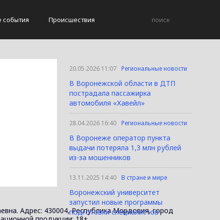
е события
Происшествия
20.05.2026 11:07
Региональные новости
В Воронежской области в ДТП
пострадала пассажирка
автомобиля «Хавейл»
28.04.2026 16:40
Региональные новости
В Воронеже оператор пункта
выдачи потеряла 1,3 млн рублей
из-за мошенников
13.11.2025 14:40
В стране и мире
Воронежский университет
запустил новые программы
евна. Адрес: 430004, Республика Мордовия, город
подготовки специалистов
ормационной продукции: 18+