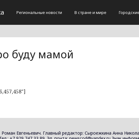
жа
Региональные новости
В стране и мире
Городски
ро буду мамой
6,457,458"]
 Роман Евгеньевич. Главный редактор: Сыроежкина Анна Никола
 Тел.: +7 929 747 33 89. Эл. почта: newscod@yandex.ru Знак инф