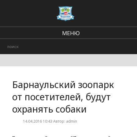
МЕНЮ
Региональные новости
В стране и мире
Городские события
Барнаульский зоопарк
Происшествия
от посетителей, будут
охранять собаки
14.04.2016 10:43 Автор: admin