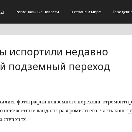
жа
Региональные новости
В стране и мире
Городски
ы испортили недавно
й подземный переход
явились фотографии подземного перехода, отремонти
то неизвестные вандалы разгромили его. Часть конст
а ступенях.