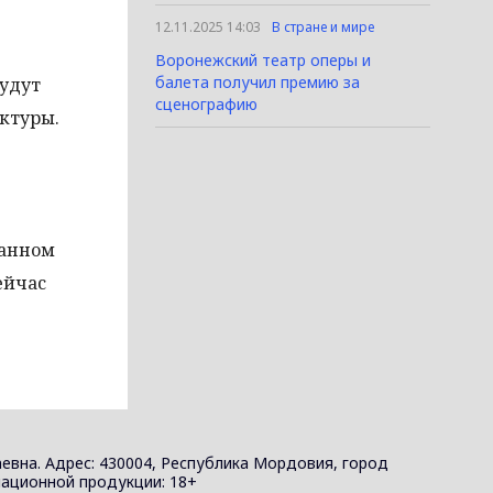
12.11.2025 14:03
В стране и мире
Воронежский театр оперы и
балета получил премию за
удут
сценографию
ктуры.
данном
ейчас
евна. Адрес: 430004, Республика Мордовия, город
ормационной продукции: 18+