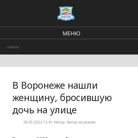
МЕНЮ
Региональные новости
В стране и мире
Городские события
В Воронеже нашли
Происшествия
женщину, бросившую
дочь на улице
28.05.2022 13:41 Автор: Автор не указан