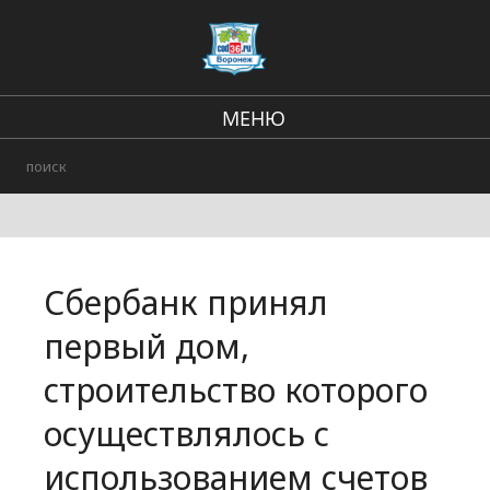
МЕНЮ
Региональные новости
В стране и мире
Городские события
Сбербанк принял
Происшествия
первый дом,
строительство которого
осуществлялось с
использованием счетов