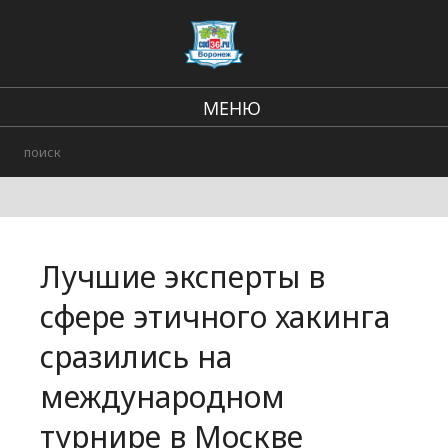
МЕНЮ
Региональные новости
В стране и мире
Городские события
Лучшие эксперты в
Происшествия
сфере этичного хакинга
сразились на
международном
турнире в Москве