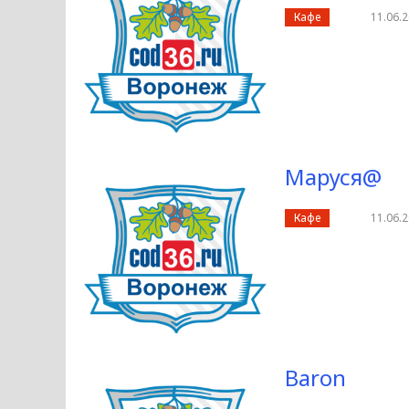
Кафе
11.06.2
Маруся@
Кафе
11.06.2
Baron