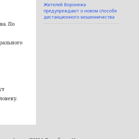
Жителей Воронежа
предупреждают о новом способе
дистанционного мошенничества
ва. По
рального
ут
ловеку.