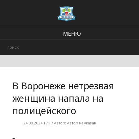
МЕНЮ
Региональные новости
В стране и мире
Городские события
В Воронеже нетрезвая
Происшествия
женщина напала на
полицейского
24.08.2024 17:17 Автор: Автор не указан