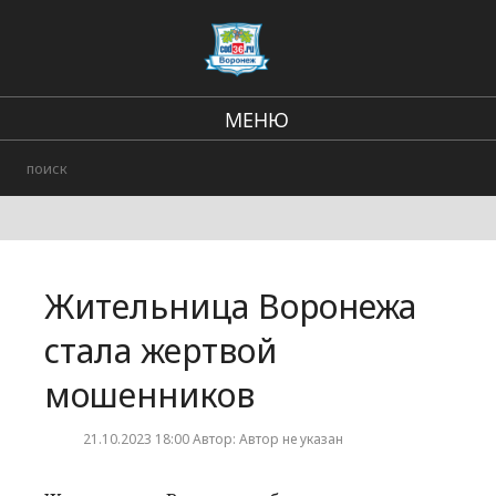
МЕНЮ
Региональные новости
В стране и мире
Городские события
Жительница Воронежа
Происшествия
стала жертвой
мошенников
21.10.2023 18:00 Автор: Автор не указан