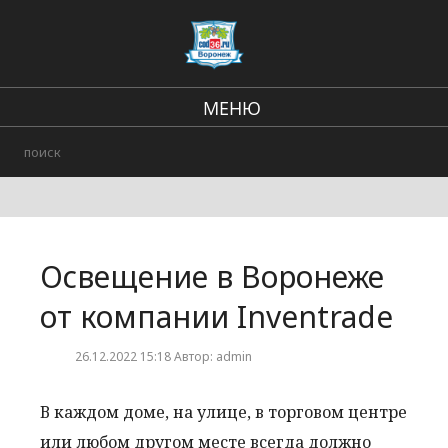
МЕНЮ
Региональные новости
В стране и мире
Городские события
Освещение в Воронеже
Происшествия
от компании Inventrade
26.12.2022 15:18 Автор: admin
В каждом доме, на улице, в торговом центре
или любом другом месте всегда должно